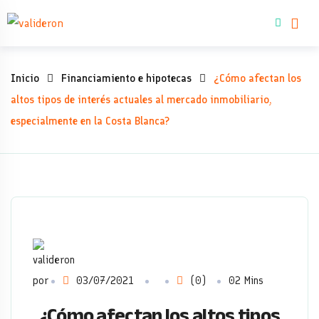
Skip
Comprar inmue
to
content
¿Cómo
Inicio
Financiamiento e hipotecas
¿Cómo afectan los
afectan
altos tipos de interés actuales al mercado inmobiliario,
especialmente en la Costa Blanca?
los
altos
tipos
de
interés
por
03/07/2021
(0)
02 Mins
actuales
¿Cómo afectan los altos tipos