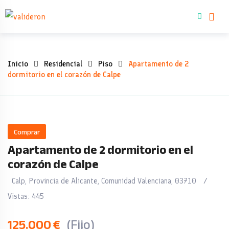
Skip
Comprar inmue
to
content
Apartamento
Inicio
Residencial
Piso
Apartamento de 2
dormitorio en el corazón de Calpe
de
2
dormitorio
Comprar
Apartamento de 2 dormitorio en el
en
corazón de Calpe
el
Calp
,
Provincia de Alicante
,
Comunidad Valenciana
,
03710
corazón
Vistas:
445
de
125.000
€
(Fijo)