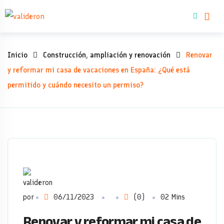
Skip
Comprar inmue
to
content
Renovar
Inicio
Construcción, ampliación y renovación
Renovar
y
y reformar mi casa de vacaciones en España: ¿Qué está
permitido y cuándo necesito un permiso?
reformar
mi
casa
de
vacaciones
por
06/11/2023
(0)
02 Mins
en
Renovar y reformar mi casa de