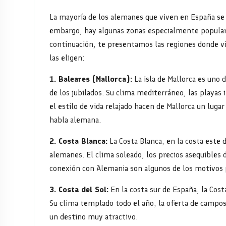
en
las
La mayoría de los alemanes que viven en España se h
embargo, hay algunas zonas especialmente populare
regiones
continuación, te presentamos las regiones donde v
las eligen:
vacacionales
1. Baleares (Mallorca):
La isla de Mallorca es uno 
de
de los jubilados. Su clima mediterráneo, las playa
España
el estilo de vida relajado hacen de Mallorca un luga
habla alemana.
y
2. Costa Blanca:
La Costa Blanca, en la costa este 
cuáles
alemanes. El clima soleado, los precios asequibles d
conexión con Alemania son algunos de los motivos p
son
3. Costa del Sol:
En la costa sur de España, la Cost
sus
Su clima templado todo el año, la oferta de campos 
un destino muy atractivo.