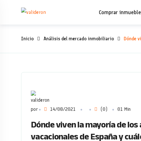
Skip
Comprar inmuebl
to
content
Dónde
Inicio
Análisis del mercado inmobiliario
Dónde vi
viven
la
mayoría
de
los
por
14/08/2021
(0)
01 Min
Dónde viven la mayoría de los
alemanes
vacacionales de España y cuál