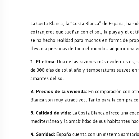
por
qué
los
La Costa Blanca, la “Costa Blanca” de España, ha s
extranjeros que sueñan con el sol, la playa y el est
extranjeros
se ha hecho realidad para muchos en forma de propi
llevan a personas de todo el mundo a adquirir una v
eligen
1. El clima:
Una de las razones más evidentes es, si
comprar
de 300 días de sol al año y temperaturas suaves en 
amantes del sol.
propiedades
2. Precios de la vivienda:
En comparación con otros
en
Blanca son muy atractivos. Tanto para la compra co
España
3. Calidad de vida:
La Costa Blanca ofrece una excel
mediterránea y la amabilidad de sus habitantes hace
4. Sanidad:
España cuenta con un sistema sanitario 