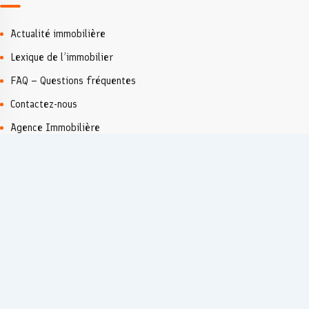
Actualité immobilière
Lexique de l’immobilier
FAQ – Questions fréquentes
Contactez-nous
Agence Immobilière
Lieux populaires
Dénia
Moraira
Xàbia/Jávea
Valencia