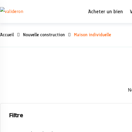
Skip
Acheter un bien
to
content
Maison
Accueil
Nouvelle construction
Maison individuelle
individuelle
N
Filtre