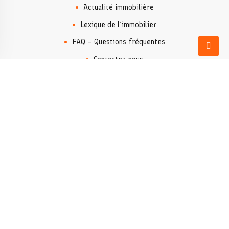
Actualité immobilière
Lexique de l’immobilier
FAQ – Questions fréquentes
Contactez-nous
Agence Immobilière
Lieux populaires
Dénia
Moraira
Xàbia/Jávea
Valencia