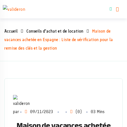
Skip
Acheter un bie
to
content
Maison
Accueil
Conseils d'achat et de location
Maison de
de
vacances achetée en Espagne : Liste de vérification pour la
remise des clés et la gestion
vacances
achetée
en
Espagne
:
par
09/11/2023
(0)
03 Mins
Liste
Maison de vacances achetée