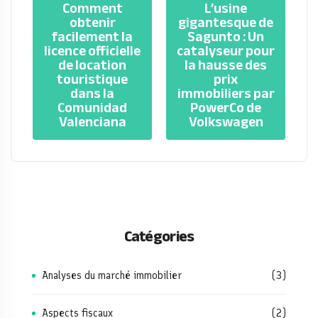
Comment
L’usine
obtenir
gigantesque de
facilement la
Sagunto : Un
licence officielle
catalyseur pour
de location
la hausse des
touristique
prix
dans la
immobiliers par
Comunidad
PowerCo de
Valenciana
Volkswagen
Catégories
Analyses du marché immobilier
(3)
Aspects fiscaux
(2)