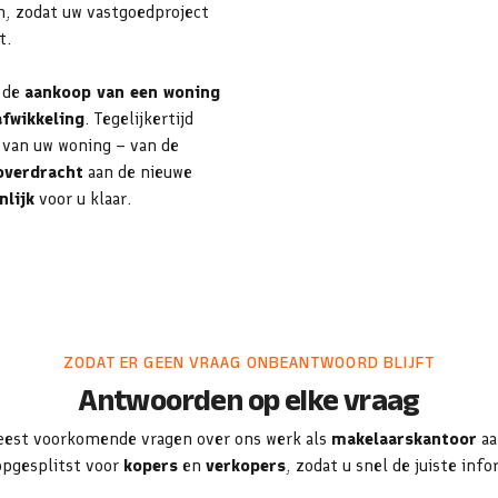
en, zodat uw vastgoedproject
t.
d de
aankoop van een woning
fwikkeling
. Tegelijkertijd
van uw woning – van de
overdracht
aan de nieuwe
nlijk
voor u klaar.
ZODAT ER GEEN VRAAG ONBEANTWOORD BLIJFT
Antwoorden op elke vraag
eest voorkomende vragen over ons werk als
makelaarskantoor
aa
opgesplitst voor
kopers
en
verkopers
, zodat u snel de juiste info