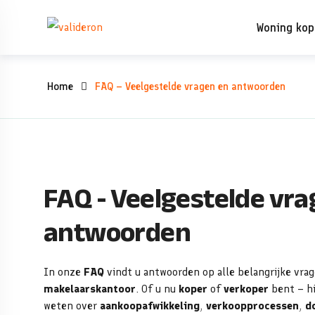
Woning ko
Home
FAQ – Veelgestelde vragen en antwoorden
FAQ - Veelgestelde vra
antwoorden
In onze
FAQ
vindt u antwoorden op alle belangrijke vrag
makelaarskantoor
. Of u nu
koper
of
verkoper
bent – hi
weten over
aankoopafwikkeling
,
verkoopprocessen
,
d