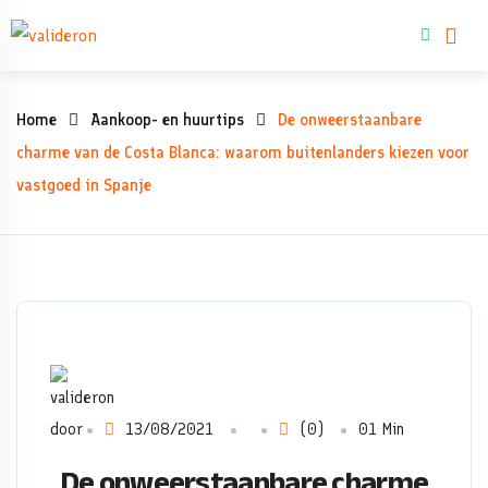
Skip
Woning kopen
to
content
De
Home
Aankoop- en huurtips
De onweerstaanbare
onweerstaanbare
charme van de Costa Blanca: waarom buitenlanders kiezen voor
vastgoed in Spanje
charme
van
de
Costa
Blanca:
door
13/08/2021
(0)
01 Min
waarom
De onweerstaanbare charme