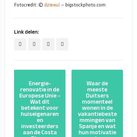
Fotocredit: ©
dziewul
– bigstockphoto.com
Link delen:
Energie-
Waar de
renovatie in de
meeste
Europese Unie –
Duitsers
Wat dit
momenteel
betekent voor
wonen in de
huiseigenaren
vakantiebeste
en
mmingen van
investeerders
Spanje en wat
aan de Costa
hun motivatie