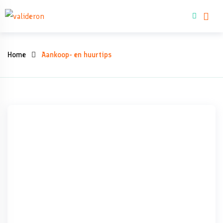
Skip
Woning kopen
to
content
Aankoop-
Home
Aankoop- en huurtips
en
huurtips