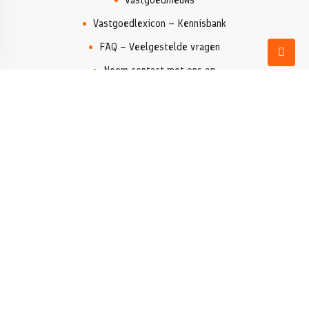
Vastgoednieuws
Vastgoedlexicon – Kennisbank
FAQ – Veelgestelde vragen
Neem contact met ons op
Makelaar Costa Blanca
Eigendommen zoeken
Denia
Xàbia/Jávea
Moraira
Valencia
Rurale woningen